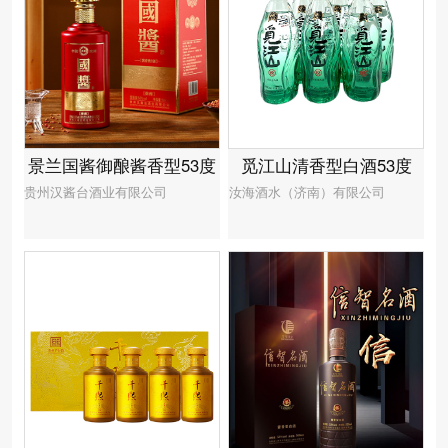
觅江山清香型白酒53度
景兰国酱御酿酱香型53度
汝海酒水（济南）有限公司
贵州汉酱台酒业有限公司