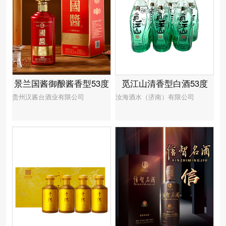
觅江山清香型白酒53度
景兰国酱御酿酱香型53度
汝海酒水（济南）有限公司
贵州汉酱台酒业有限公司