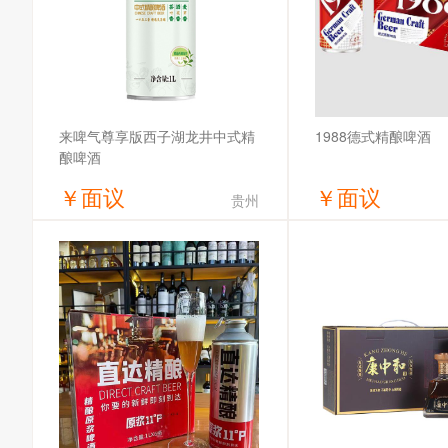
1988德式精酿啤酒
来啤气尊享版西子湖龙井中式精
酿啤酒
￥
面议
￥
面议
贵州
获取底价
获取底
合肥来啤气供应链有限公司
哈尔滨全麦啤酒