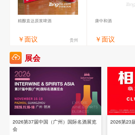
精酿直达原浆啤酒
康中和酒
￥
面议
￥
面议
贵州
获取底价
获取底
展会
雪之淳（山东）酒业有限公司
郑州寻龙诀酒业
2026第37届中国（广州）国际名酒展览
2026第2
会