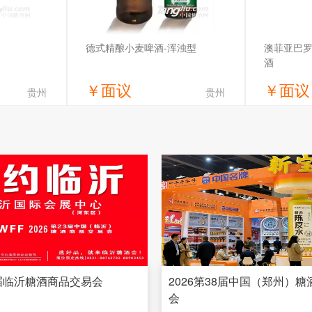
德式精酿小麦啤酒-浑浊型
澳菲亚巴罗
酒
￥
面议
￥
面议
贵州
贵州
价
获取底价
有限公司
湖北岔斗喝酒业有限公司
广州
3届临沂糖酒商品交易会
2026第38届中国（郑州）
会