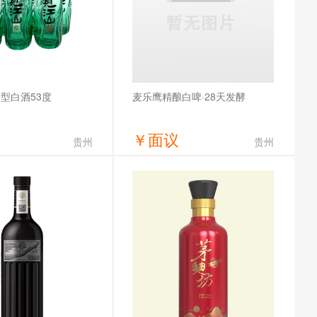
麦乐鹰精酿白啤·28天发酵
型白酒53度
￥
面议
贵州
贵州
获取底价
获取底价
水（济南）有限公司
比利時皇家啤酒酿造集团有限公司