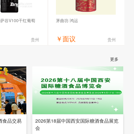
萨谷V100干红葡萄
茅曲坊·鸿运
￥
面议
贵州
贵州
获取底价
获取底价
更多
龙船贸易有限公司
贵州省仁怀市茅台镇传统酒业有限公
司
糖酒食品交易
2026第18届中国西安国际糖酒食品展览
会