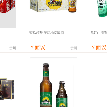
觅江山清香
斑马精酿·茉莉柚惑啤酒
￥
面议
￥
面议
贵州
贵州
价
获取底价
有限公司
斑马通达(安徽)科技有限公司
汝海酒