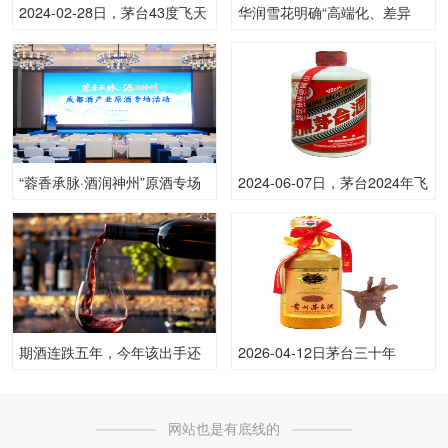
2024-02-28日，茅台43度飞天
华润雪花明确“高端化、差异
(原)500ML43.00度酒每瓶的价
化、数智化”发展方向
格是多少呢？
“蓉香承脉·酒润神州”原酒专场
2024-06-07日，茅台2024年飞
活动圆满举行，共绘成都酒产
天(散)500ML53.00度酒每瓶的
业高质量发展新图景
价格是多少呢？
期酒连跌五年，今年该出手还
2026-04-12日茅台三十年
是继续观望？
53.00度酒价格为12,800一
瓶，下跌 200元
网站也是有底线的