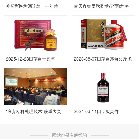
仰韶彩陶坊酒连续十一年荣
古贝春集团党委举行“两优”表
膺“黄帝故里拜祖大典”供奉用
彰暨党员干部大会
酒！
2025-12-23日茅台十五年
2026-08-07日茅台茅台公斤飞
53.00度酒价格为4,000一瓶，
天53.00度酒价格为3,250一
上涨 140元
瓶，下跌 20元
“废弃秸秆处理技术”获重大突
2024-03-11日，贝灵哲
破，国台将引入技术用于酿酒
（Beringer)加州赤霞珠
业
750ML13.50度酒每瓶的价格
网站也是有底线的
是多少呢？